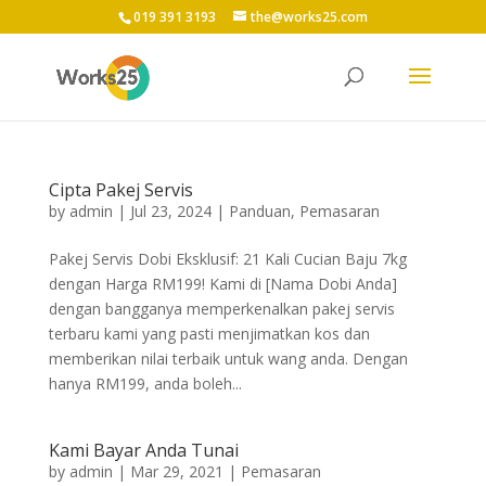
019 391 3193
the@works25.com
Cipta Pakej Servis
by
admin
|
Jul 23, 2024
|
Panduan
,
Pemasaran
Pakej Servis Dobi Eksklusif: 21 Kali Cucian Baju 7kg
dengan Harga RM199! Kami di [Nama Dobi Anda]
dengan bangganya memperkenalkan pakej servis
terbaru kami yang pasti menjimatkan kos dan
memberikan nilai terbaik untuk wang anda. Dengan
hanya RM199, anda boleh...
Kami Bayar Anda Tunai
by
admin
|
Mar 29, 2021
|
Pemasaran