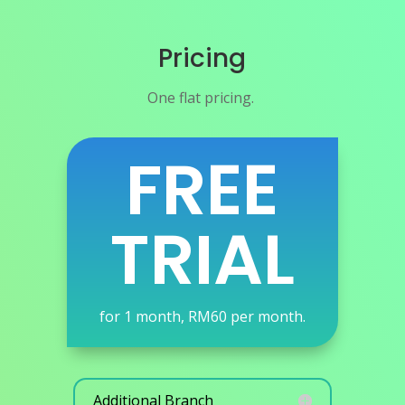
Pricing
One flat pricing.
FREE
TRIAL
for 1 month, RM60 per month.
Additional Branch