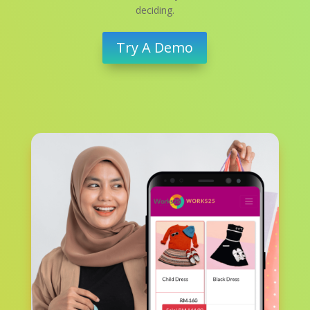
deciding.
Try A Demo